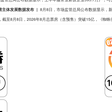
弹来袭
罪