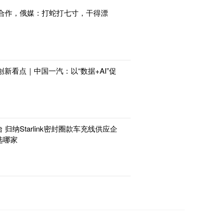
项合作，俄媒：打蛇打七寸，干得漂
·创新看点｜中国一汽：以“数据+AI”促
归纳Starlink密封圈款车充线供应企
选哪家