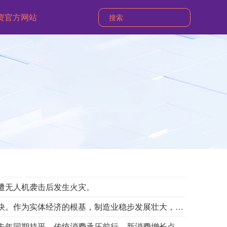
资官方网站
美国媒体7日披露，美国太空探索技术公司(SpaceX)创始人马斯克明确拒绝允许乌克兰军方利用SpaceX旗下卫星互联网系统“星链”打击俄罗斯境内目标。美国《大西洋》杂志以乌前国防部长费多罗夫两名“身边人”为消息源报道，费多罗夫此前一直在推动利用“星链”打击俄罗斯境内目标，曾尝试通过私下渠道与马斯克接触，但遭到后者拒绝。“截至目前，（马斯克）没有作出同意的决定。”报道称，马斯克之所以拒绝乌方用“星链”对俄进行纵深打击，是担心危机进一步升级。2022年乌克兰危机全面升级后，马斯克曾免费向乌克兰提供数万个“星链”终端。但他后来频频与乌方发生争执，敦促后者与俄方达成和平协议。（新华社）
受近期持续高温天气影响，我国最大淡水湖鄱阳湖水位快速下降。截至8月8日8时，鄱阳湖标志性水文站星子站水位下降至13.97米，较昨日下降0.13米，鄱阳湖湖口站水位下降至13.84米，湖区两岸退水痕迹明显。（央视新闻）
当地时间8月6日，有记者在采访美国总统特朗普时提出，如果民主党人在中期选举后控制国会众议院，可能会再次试图弹劾他，特朗普表示，“很多人说我是有史以来最伟大的总统之一”。记者表示“民主党人可没这么说”，特朗普则回应说，民主党人不这么说，但能看到自己的政绩。特朗普表示，现在美国获得的投资比历史上任何时期都多，比任何国家都多，投资额无人能及。他强调，美国现在真的正处于黄金时代。（CCTV国际时讯）