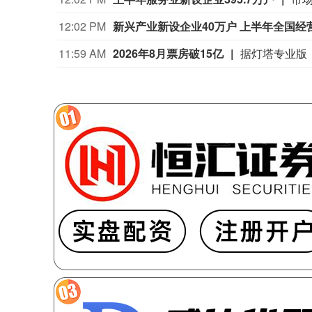
11:33 AM
乌称基辅市拉响防空警报 俄称多地有导
11:28 AM
哥伦比亚新总统宣布将加强打击毒品犯