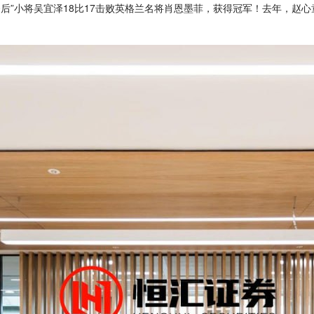
0后”小将吴宜泽18比17击败英格兰名将肖恩墨菲，获得冠军！去年，赵心童