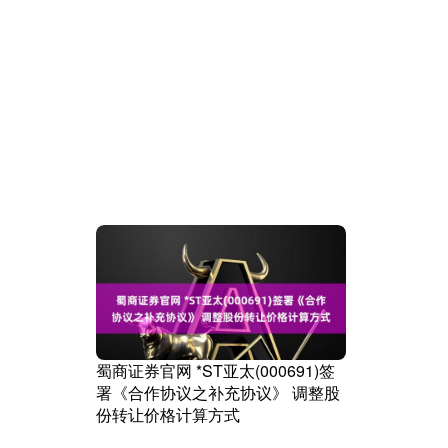
蜀商证券官网 *ST亚太(000691)签
署《合作协议之补充协议》 调整股
份转让价格计算方式