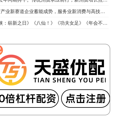
乌克兰空军8日在社交媒体称，乌克兰首都基辅，以及敖德萨州等多地有无人机来袭风险。基辅市军事管理局称，由于无人机和弹道导弹威胁，基辅市拉响防空警报。该部门还称，基辅一处燃料库起火，但未说明具体原因。据俄罗斯方面8日凌晨消息，俄罗斯萨马拉州、萨拉托夫州等多地有导弹来袭风险。今天已有十多个俄罗斯机场暂停航班起降。
哥伦比亚新任总统德拉埃斯普列亚7日在哥西南部城市卡利举行的总统就职仪式上发表演说，宣布政府将很快公布毒品恐怖组织名单，加大对毒品犯罪的打击力度。德拉埃斯普列亚说，新政府将把恢复国家安全和权威作为重点，要求武装部队和警察打击所有犯罪团伙，并通过根除非法作物等措施打击毒品犯罪。德拉埃斯普列亚表示，新政府将加大反腐力度，推动经济增长并改善医疗、教育和农村发展状况。哥伦比亚将加强同其他国家在打击跨国有组织犯罪、情报、安全和司法等领域的合作。